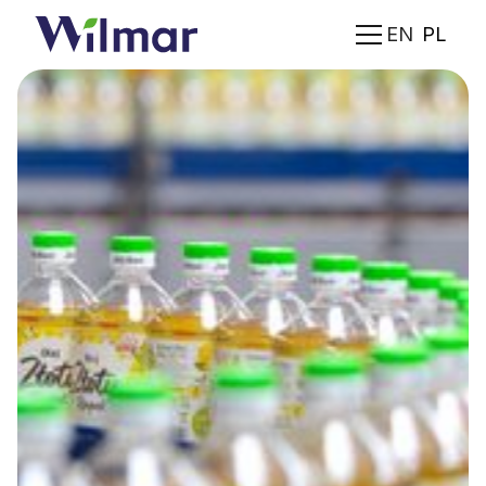
EN
PL