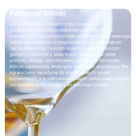
Potencjał Wilmar
Od lat działamy na polskim rynku, budując silnego
producenta wyrobów przetwórstwa rzepaku. Dzięki
inwestycjom w rozwój potencjału przetwórczego i własnego
zaplecza badawczo-rozwojowego poszerzamy zakres
naszej aktywności i współpracujemy z coraz szerszym
gronem podmiotów z wielu branż. Stawiamy na nowe
pomysły, dlatego współdziałamy również ze startupami,
którym zapewniamy atrakcyjne możliwości współpracy. Nie
ograniczamy się jedynie do standardowych modeli
biznesowych, a w odkrywaniu nowych zastosowań rzepaku
odnajdujemy pasję i energię do dalszego rozwoju.